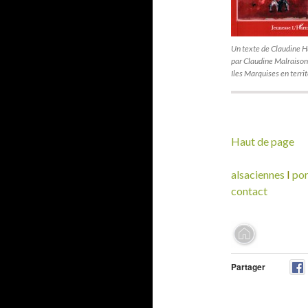
Un texte de Claudine Hu
par Claudine Malraison
Iles Marquises en territ
Haut de page
alsaciennes
I
por
contact
Partager