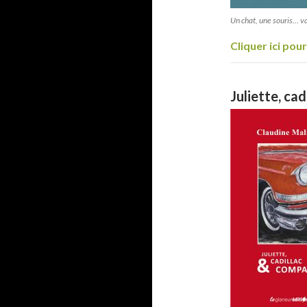
Un chat, une souris… va
Cliquer ici po
Juliette, ca