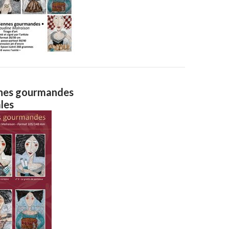
nnes gourmandes
les