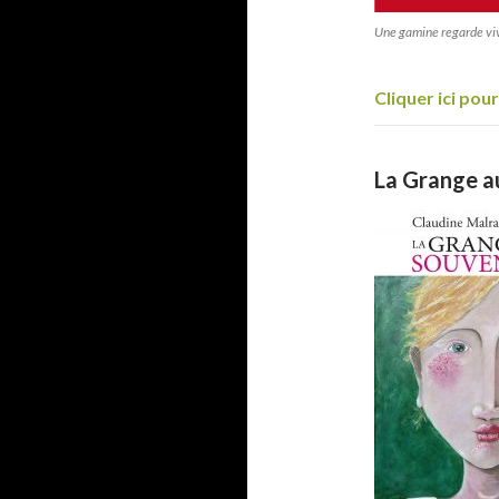
Une gamine regarde viv
Cliquer ici po
La Grange a