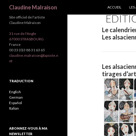
ALLER AU CONTEN
Recherche
Claudine Malraison
ACCUEIL
LES
EDITI
Site officiel de l'artiste
Claudine Malraison
Le calendri
31 rue de l'Angle
Les alsacie
67000 STRASBOURG
France
00 33 (0)3 88 31 63 65
claudine.malraison@laposte.n
et
Les alsacie
tirages d’ar
TRADUCTION
English
German
Español
Italian
ABONNEZ-VOUS À MA
NEWSLETTER