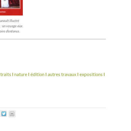
nault illustré
 : un voyage aux
oire d’enfance.
traits
I
nature
I
édition
I
autres travaux
I
expositions
I