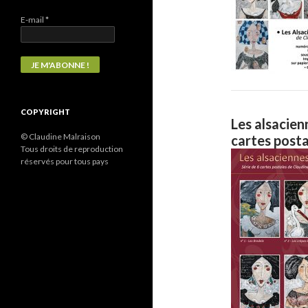
E-mail
*
COPYRIGHT
Les alsacie
© Claudine Malraison
cartes posta
Tous droits de reproduction
réservés pour tous pays