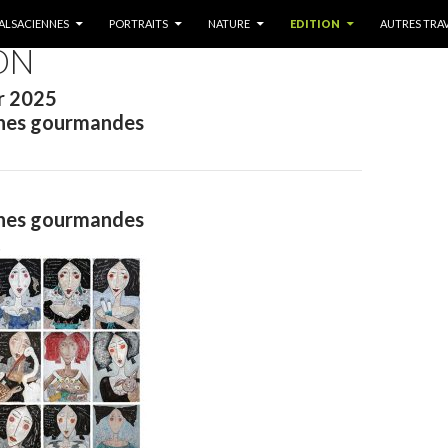
U PRINCIPAL
 ALSACIENNES
PORTRAITS
NATURE
EDITION
AUTRES TRA
ON
er 2025
nnes gourmandes
nnes gourmandes
t