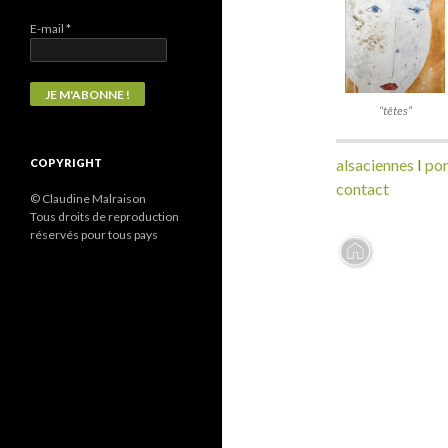
E-mail
*
“têtes”
alsaciennes
I
por
COPYRIGHT
contact
© Claudine Malraison
Tous droits de reproduction
réservés pour tous pays