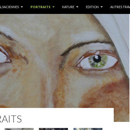
U PRINCIPAL
ALSACIENNES
PORTRAITS
NATURE
EDITION
AUTRES TRA
AITS