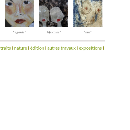
“regards”
“africains”
“nus”
traits
I
nature
I
édition
I
autres travaux
I
expositions
I