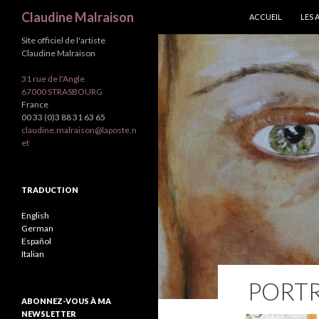
ALLER AU CONTEN
Recherche
Claudine Malraison
ACCUEIL
LES 
Site officiel de l'artiste
Claudine Malraison
31 rue de l'Angle
67000 STRASBOURG
France
00 33 (0)3 88 31 63 65
claudine.malraison@laposte.n
et
TRADUCTION
English
German
Español
Italian
PORTR
ABONNEZ-VOUS À MA
NEWSLETTER