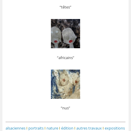
“têtes”
“africains”
“nus”
alsaciennes
I
portraits
I
nature
I
édition
I
autres travaux
I
expositions