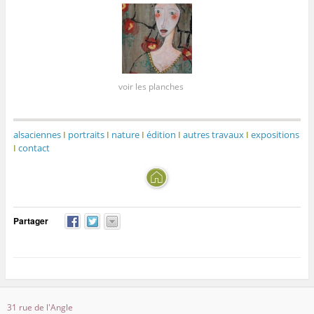
voir les planches
alsaciennes
I
portraits
I
nature
I
édition
I
autres travaux
I
expositions
I
contact
Partager
31 rue de l'Angle