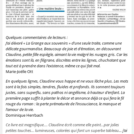
Quelques commentaires de lecteurs :
J’ai dévoré « La Grange aux souvenirs » d’une seule traite, comme une
délicate gourmandise.
Beaucoup de joie et d’émotion, en découvrant
Claudine, petite fille espiègle, aimant la vie malgré
les nuages gris. Car les
émotions sont là, en filigrane, discrètes entre les lignes, chuchotant que
tout est à prendre dans l’existence, même ce qui fait mal.
Marie-Joëlle Ott
En quelques lignes, Claudine vous happe et ne vous lâche plus. Les mots
sont à la fois simples, tendres, fluides et profonds. Ils sonnent toujours
justes, sans superflu, sans pathos ni angélisme, à hauteur d’enfant.
La
première page suffit à planter le décor et annonce déjà ce qui fera le fil
rouge du roman : la perte prématurée de l’insouciance, le manque et
l’amour de la vie.
Dominique Herrbach
Ce livre est magnifique…. Claudine écrit comme elle peint…par jolies
petites touches… lumineuses, colorées qui font un superbe tableau
… j’ai