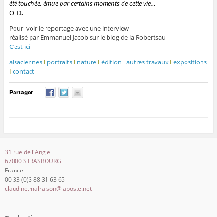
été touchée, émue par certains moments de cette vie…
O. D
.
Pour voir le reportage avec une interview
réalisé par Emmanuel Jacob sur le blog de la Robertsau
C’est ici
alsaciennes
I
portraits
I
nature
I
édition
I
autres travaux
I
expositions
I
contact
Partager
31 rue de l'Angle
67000 STRASBOURG
France
00 33 (0)3 88 31 63 65
claudine.malraison@laposte.net