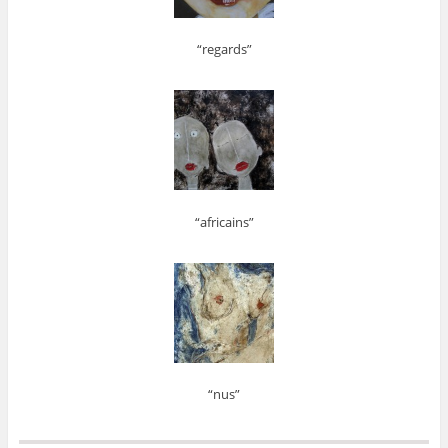
“regards”
“africains”
“nus”