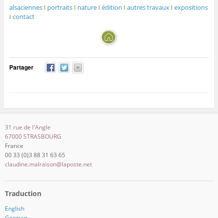
alsaciennes
I
portraits
I
nature
I
édition
I
autres travaux
I
expositions
I
contact
Partager
31 rue de l'Angle
67000 STRASBOURG
France
00 33 (0)3 88 31 63 65
claudine.malraison@laposte.net
Traduction
English
German