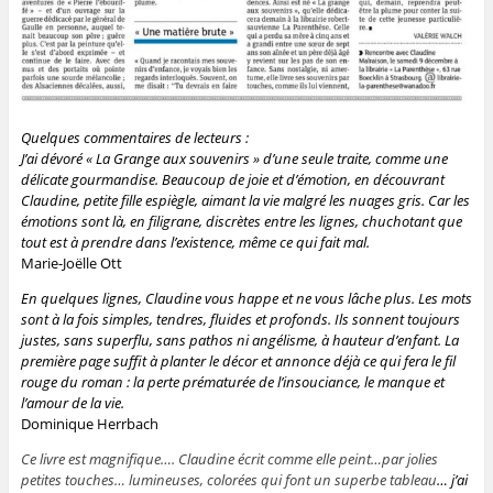
Quelques commentaires de lecteurs :
J’ai dévoré « La Grange aux souvenirs » d’une seule traite, comme une
délicate gourmandise.
Beaucoup de joie et d’émotion, en découvrant
Claudine, petite fille espiègle, aimant la vie malgré
les nuages gris. Car les
émotions sont là, en filigrane, discrètes entre les lignes, chuchotant que
tout est à prendre dans l’existence, même ce qui fait mal.
Marie-Joëlle Ott
En quelques lignes, Claudine vous happe et ne vous lâche plus. Les mots
sont à la fois simples, tendres, fluides et profonds. Ils sonnent toujours
justes, sans superflu, sans pathos ni angélisme, à hauteur d’enfant.
La
première page suffit à planter le décor et annonce déjà ce qui fera le fil
rouge du roman : la perte prématurée de l’insouciance, le manque et
l’amour de la vie.
Dominique Herrbach
Ce livre est magnifique…. Claudine écrit comme elle peint…par jolies
petites touches… lumineuses, colorées qui font un superbe tableau
… j’ai