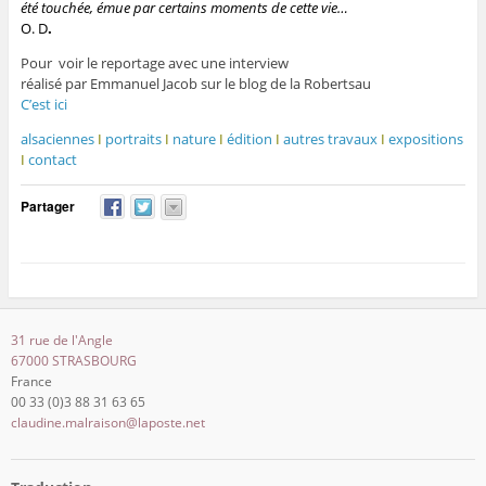
été touchée, émue par certains moments de cette vie…
O. D
.
Pour voir le reportage avec une interview
réalisé par Emmanuel Jacob sur le blog de la Robertsau
C’est ici
alsaciennes
I
portraits
I
nature
I
édition
I
autres travaux
I
expositions
I
contact
Partager
31 rue de l'Angle
67000 STRASBOURG
France
00 33 (0)3 88 31 63 65
claudine.malraison@laposte.net