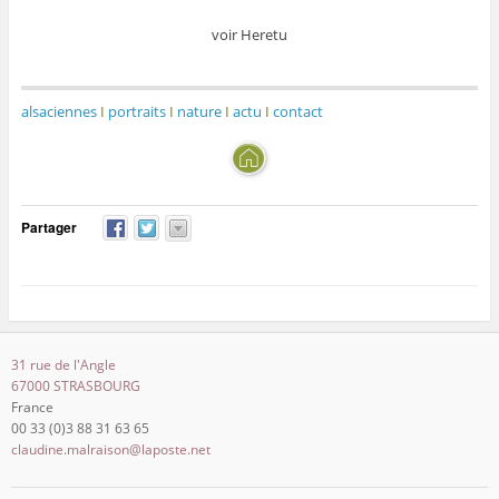
voir Heretu
alsaciennes
I
portraits
I
nature
I
actu
I
contact
Partager
31 rue de l'Angle
67000 STRASBOURG
France
00 33 (0)3 88 31 63 65
claudine.malraison@laposte.net