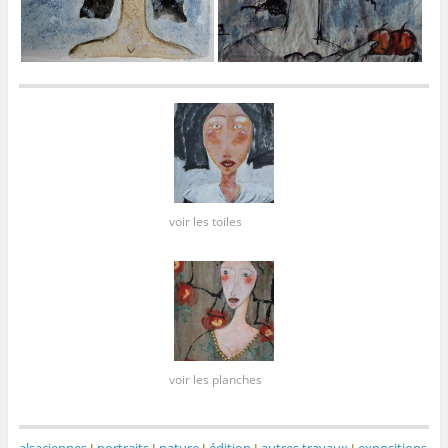
voir les toiles
voir les planches
alsaciennes
I
portraits
I
nature
I
édition
I
autres travaux
I
expositions