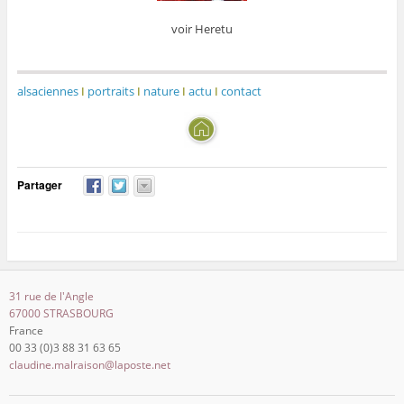
voir Heretu
alsaciennes
I
portraits
I
nature
I
actu
I
contact
Partager
31 rue de l'Angle
67000 STRASBOURG
France
00 33 (0)3 88 31 63 65
claudine.malraison@laposte.net